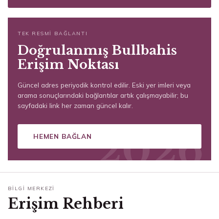
TEK RESMI BAĞLANTI
Doğrulanmış Bullbahis
Erişim Noktası
Güncel adres periyodik kontrol edilir. Eski yer imleri veya
arama sonuçlarındaki bağlantılar artık çalışmayabilir; bu
sayfadaki link her zaman güncel kalır.
HEMEN BAĞLAN
BILGI MERKEZI
Erişim Rehberi