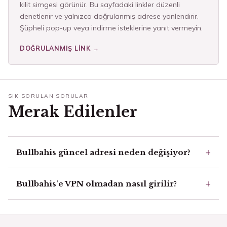
kilit simgesi görünür. Bu sayfadaki linkler düzenli
denetlenir ve yalnızca doğrulanmış adrese yönlendirir.
Şüpheli pop-up veya indirme isteklerine yanıt vermeyin.
DOĞRULANMIŞ LINK →
SIK SORULAN SORULAR
Merak Edilenler
Bullbahis güncel adresi neden değişiyor?
Bullbahis'e VPN olmadan nasıl girilir?