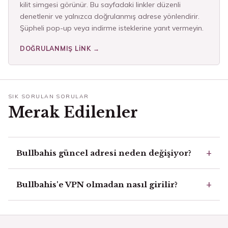
kilit simgesi görünür. Bu sayfadaki linkler düzenli
denetlenir ve yalnızca doğrulanmış adrese yönlendirir.
Şüpheli pop-up veya indirme isteklerine yanıt vermeyin.
DOĞRULANMIŞ LINK →
SIK SORULAN SORULAR
Merak Edilenler
Bullbahis güncel adresi neden değişiyor?
Bullbahis'e VPN olmadan nasıl girilir?