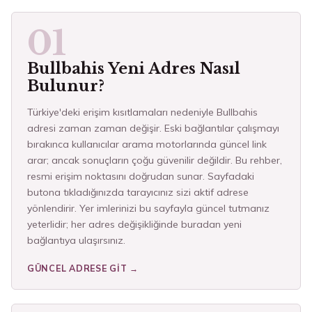
01
Bullbahis Yeni Adres Nasıl
Bulunur?
Türkiye'deki erişim kısıtlamaları nedeniyle Bullbahis
adresi zaman zaman değişir. Eski bağlantılar çalışmayı
bırakınca kullanıcılar arama motorlarında güncel link
arar; ancak sonuçların çoğu güvenilir değildir. Bu rehber,
resmi erişim noktasını doğrudan sunar. Sayfadaki
butona tıkladığınızda tarayıcınız sizi aktif adrese
yönlendirir. Yer imlerinizi bu sayfayla güncel tutmanız
yeterlidir; her adres değişikliğinde buradan yeni
bağlantıya ulaşırsınız.
GÜNCEL ADRESE GIT →