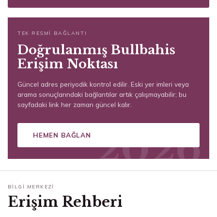
TEK RESMI BAĞLANTI
Doğrulanmış Bullbahis
Erişim Noktası
Güncel adres periyodik kontrol edilir. Eski yer imleri veya
arama sonuçlarındaki bağlantılar artık çalışmayabilir; bu
sayfadaki link her zaman güncel kalır.
HEMEN BAĞLAN
BILGI MERKEZI
Erişim Rehberi