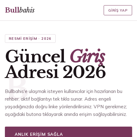
Bull
bahis
GIRIŞ YAP
RESMI ERIŞIM · 2026
Güncel
Giriş
Adresi 2026
B
Bullbahis'e ulaşmak isteyen kullanıcılar için hazırlanan bu
rehber, aktif bağlantıyı tek tıkla sunar. Adres engeli
yaşadığınızda doğru linke yönlendirilirsiniz. VPN gerekmez;
aşağıdaki butona tıklayarak anında erişim sağlayabilirsiniz.
ANLIK ERIŞIM SAĞLA