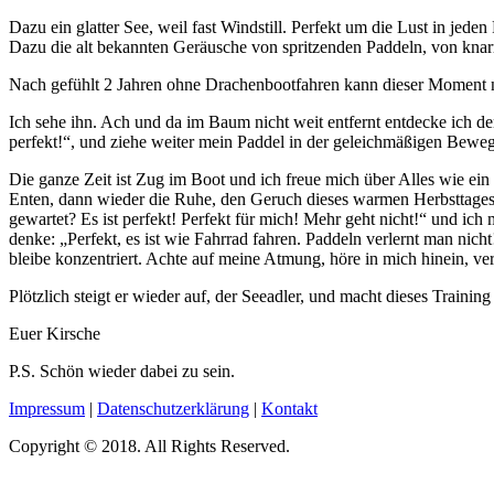
Dazu ein glatter See, weil fast Windstill. Perfekt um die Lust in jede
Dazu die alt bekannten Geräusche von spritzenden Paddeln, von kn
Nach gefühlt 2 Jahren ohne Drachenbootfahren kann dieser Moment nic
Ich sehe ihn. Ach und da im Baum nicht weit entfernt entdecke ich de
perfekt!“, und ziehe weiter mein Paddel in der geleichmäßigen Bewe
Die ganze Zeit ist Zug im Boot und ich freue mich über Alles wie ein
Enten, dann wieder die Ruhe, den Geruch dieses warmen Herbsttages, 
gewartet? Es ist perfekt! Perfekt für mich! Mehr geht nicht!“ und ic
denke: „Perfekt, es ist wie Fahrrad fahren. Paddeln verlernt man nicht
bleibe konzentriert. Achte auf meine Atmung, höre in mich hinein, v
Plötzlich steigt er wieder auf, der Seeadler, und macht dieses Training
Euer Kirsche
P.S. Schön wieder dabei zu sein.
Impressum
|
Datenschutzerklärung
|
Kontakt
Copyright © 2018. All Rights Reserved.