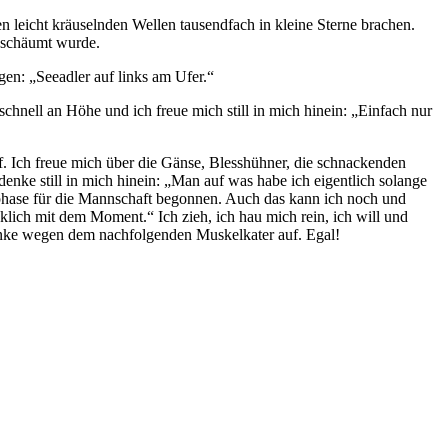
den leicht kräuselnden Wellen tausendfach in kleine Sterne brachen.
eschäumt wurde.
gen: „Seeadler auf links am Ufer.“
chnell an Höhe und ich freue mich still in mich hinein: „Einfach nur
f. Ich freue mich über die Gänse, Blesshühner, die schnackenden
nke still in mich hinein: „Man auf was habe ich eigentlich solange
gsphase für die Mannschaft begonnen. Auch das kann ich noch und
ücklich mit dem Moment.“ Ich zieh, ich hau mich rein, ich will und
edanke wegen dem nachfolgenden Muskelkater auf. Egal!