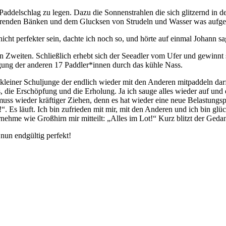
n Paddelschlag zu legen. Dazu die Sonnenstrahlen die sich glitzernd in 
arrenden Bänken und dem Glucksen von Strudeln und Wasser was aufg
ht perfekter sein, dachte ich noch so, und hörte auf einmal Johann sa
n Zweiten. Schließlich erhebt sich der Seeadler vom Ufer und gewinnt s
gung der anderen 17 Paddler*innen durch das kühle Nass.
 kleiner Schuljunge der endlich wieder mit den Anderen mitpaddeln dar
die Erschöpfung und die Erholung. Ja ich sauge alles wieder auf und de
h muss wieder kräftiger Ziehen, denn es hat wieder eine neue Belastun
!“. Es läuft. Ich bin zufrieden mit mir, mit den Anderen und ich bin gl
ernehme wie Großhirn mir mitteilt: „Alles im Lot!“ Kurz blitzt der G
 nun endgültig perfekt!